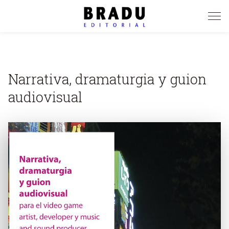
Pasar
al
contenido
principal
Narrativa, dramaturgia y guion
audiovisual
Image