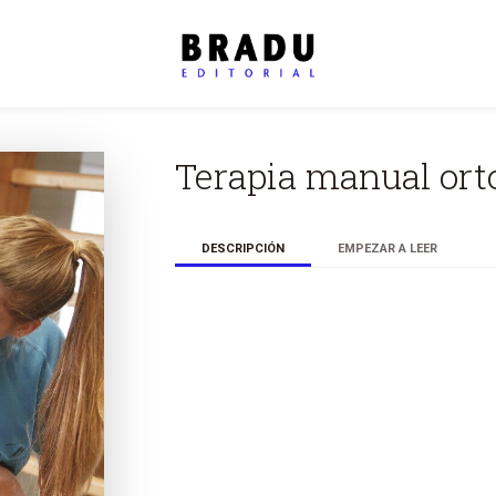
M
d
c
Terapia manual ort
d
u
DESCRIPCIÓN
EMPEZAR A LEER