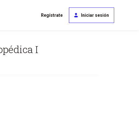
enú
Regístrate
Iniciar sesión
e
uenta
opédica I
e
suario