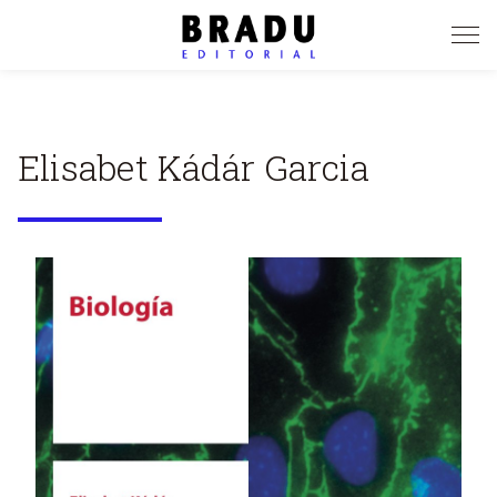
Pasar
al
contenido
principal
Elisabet Kádár Garcia
Image