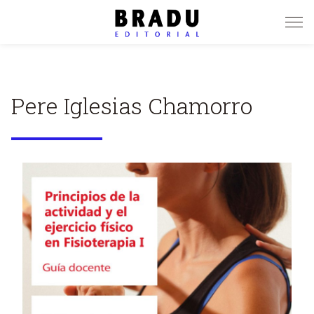
Pasar
al
contenido
principal
Pere Iglesias Chamorro
Image