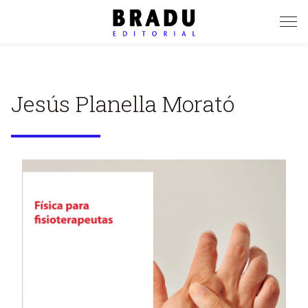
Pasar
al
contenido
principal
Jesús Planella Morató
Image